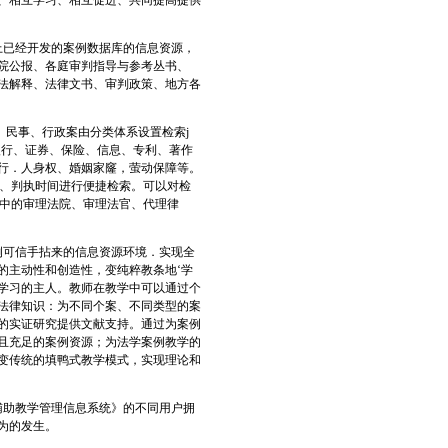
、相互学习、相互促进、共同提高提供
上已经开发的案例数据库的信息资源，
院公报、各庭审判指导与参考丛书、
法解释、法律文书、审判政策、地方各
、民事、行政案由分类体系设置检索j
：银行、证券、保险、信息、专利、著作
行．人身权、婚姻家窿，萤动保障等。
词、判执时间进行便捷检索。可以对检
例中的审理法院、审理法官、代理律
例可信手拈来的信息资源环境．实现全
的主动性和创造性，变纯粹教条地‘学
学习的主人。教师在教学中可以通过个
法律知识：为不同个案、不同类型的案
的实证研究提供文献支持。通过为案例
且充足的案例资源；为法学案例教学的
变传统的填鸭式教学模式，实现理论和
辅助教学管理信息系统》的不同用户拥
为的发生。