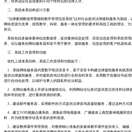
力，培养适应社会需要的不同个性特点的法律人才。
二、系统体系结构设计方案
“法律案例数据库暨辅助教学管理信息系统”以对社会提供法律援助服务为基础，
网络资源为支撑，按照教学、科研、服务一体化管理的要求和系统工程的理论、方
所示。
系统包括多媒体案例信息数据库，提供案例信息处理、语音信息处理和系统管理的
务、论坛服务的网站服务器和若干用于教学、援助服务、信息处理的客户机器组成
三、系统工作原理和功能
依托上述体系结构，系统工作原理和功能如下：
1．系统网络服务器内置数字电话语音卡，基于语音卡构建法律援助服务热线系
提供法律援助服务，并对援助咨询过程进行全程实时录音，采用数字音频信号处理
进行自动化处理。以保护当事人的隐私和合法权益。
2．在网站服务器上开辟法律援助论坛、利用网站论坛形式提供普法宣传和法律
统科学的处理，进行案例资源的积累。
3．建设邮件服务器，采用邮件的方式提供法律咨询及援助服务，通过这种方式
4．建立VOD视频点播系统，搜集处理电视媒体、广播媒体上典型案例视频和音
料，作为情景教学珍贵丰富的资料资源。
5．建设教师课件管理系统，对教师精心准备的多媒体教学课件提供录入、编修