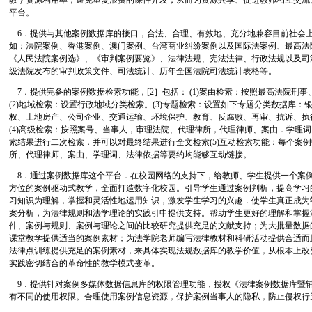
教学资源利用率，避免重复浪费的课件开发，从而为资源共享、促进教师相互交流
平台。
6．提供与其他案例数据库的接口，合法、合理、有效地、充分地兼容目前社会
如：法院案例、香港案例、澳门案例、台湾商业纠纷案例以及国际法案例、最高法
《人民法院案例选》、《审判案例要览》、法律法规、宪法法律、行政法规以及司
级法院发布的审判政策文件、司法统计、历年全国法院司法统计表格等。
7．提供完备的案例数据检索功能，[2］包括： (1)案由检索：按照最高法院刑事
(2)地域检索：设置行政地域分类检索。(3)专题检索：设置如下专题分类数据库
权、土地房产、公司企业、交通运输、环境保护、教育、反腐败、再审、抗诉、执
(4)高级检索：按照案号、当事人，审理法院、代理律所，代理律师、案由．学理
索结果进行二次检索．并可以对最终结果进行全文检索(5)互动检索功能：每个案
所、代理律师、案由、学理词、法律依据等要约均能够互动链接。
8．通过案例数据库这个平台．在校园网络的支持下，给教师、学生提供一个案
方位的案例驱动式教学，全面打造数字化校园。引导学生通过案例判析，提高学习
习知识为理解，掌握和灵活性地运用知识，激发学生学习的兴趣．使学生真正成为
案分析，为法律规则和法学理论的实践引申提供支持。帮助学生更好的理解和掌握
件、案例与规则、案例与理论之间的比较研究提供充足的文献支持；为大批量数据
课堂教学提供适当的案例素材；为法学院老师编写法律教材和科研活动提供合适而
法律点训练提供充足的案例素材，来具体实现法规数据库的教学价值，从根本上改
实践密切结合的革命性的教学模式变革。
9．提供针对案例多媒体数据信息库的权限管理功能，授权《法律案例数据库暨
有不同的使用权限。合理使用案例信息资源，保护案例当事人的隐私，防止侵权行