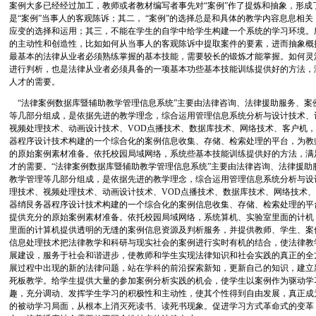
案例大多已经经过加工，教师或者教材编写者事先对“案例”作了提炼和抽象，形成
是“案例”当事人的客观陈诉；其二， “案例”的选择总是和具体的教学内容息息相
应变的选择和运用；其三，不能在学生的自学中给学生构建一个系统的学习环境。
的主动性和创造性，比如如何从当事人的客观陈诉中提取案件的要素，进而抽象概
最基本的法律从业者必须熟练掌握的基本技能，需要较长的锻炼才能掌握。如何灵
进行判析，也是法律从业者必须具备的一项基本功些基本技能训练提供好的方法，
人才的需要。
“法律案例数据库暨辅助教学管理信息系统”主要由法律咨询、法律援助服务、案
等几部分组成，是依据先进的教学理念，综合运用管理信息系统分析与设计技术、
视频处理技术、动画设计技术、VOD点播技术、数据库技术、网络技术、客户机
器程序设计技术构建的一个综合化的案例信息收集、存储、检索处理的平台，为教
的原始案例素材准备。依托校园局域网络，系统些基本技能训练提供好的方法，满
才的需要。“法律案例数据库暨辅助教学管理信息系统”主要由法律咨询、法律援助
教学管理等几部分组成，是依据先进的教学理念，综合运用管理信息系统分析与设
理技术、视频处理技术、动画设计技术、VOD点播技术、数据库技术、网络技术
器绡艮务器程序设计技术构建的一个综合化的案例信息收集、存储、检索处理的平
提供充分的原始案例素材准备。依托校园局域网络，系统算机、实验室里面的计机
里面的计算机提供透明的无缝的案例信息资源及判析服务，并提供教师、学生、案
信息处理技术把法律教学和科研与现实社会的案例进行实时有机的结合，使法律教
展建设，服务于社会和谐进步，使教师和学生实现法律知识和社会实践的真正的全
展过程中出现的新的法律问题，站在学科的前沿探索新知，更新自己的知识，建立
死板教学。给学生提供大量的参加案例分析实践的机会，使学生以案例作为驱动学
趣，充分调动、发挥学生学习的积极性和主动性，使其个性得到自由发展，真正成
的被动学习局面，从根本上消灭死读书、读死书现象。促进学习方式革命式的变革