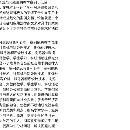
了规范化陈述的教学案例，已经不
关，在思维上框住了学生对法律知识灵活
所有这些都极大的束缚了学生在学习中
括成规范化的案例文档，恰恰就是一个
活准确地应用法律条文来对具体的案例
满足不了培养符合当前社会需求的法律
例信息收集和管理、案例辅助教学管理
计算机电话处理技术、图像处理技术、
，服务器程序设计技术、浏览器绡艮务
师教学、学生学习、科研活动提供充分
足不了培养符合当前社会需求的法律人
服务、案例信息收集和管理、案例辅助
计技术、计算机电话处理技术、图像处
、客户机，服务器程序设计技术、浏览
台，为教师教学、学生学习、科研活动
，教师办公室里面的计算机、学生宿舍
件当事人的互动服务，用先进的计算机
学和科研面向社会实践，服务于经济发
方位的融合。使教师不断地研究社会发
新的思想和观点，提高学术水平，避免
习的动机，激发、培养学生的学习兴
为学习的主人。彻底改变老师讲学生记
，提高学生分析问题，解决问题的能