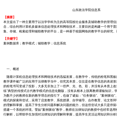
山东政法学院信息系
【摘要】
本文提出了一种主要用于以法学学科为主的高等院校社会服务及辅助教学的管理信
念，综合利用计算机多媒体信息处理技术和网络技术，主要目的是构建一个用于普
集、存储、检索处理和辅助教学的平台，是一种基于校园网络的教学平台的研究、
【关键字】
案例数据库；教学模式；辅助教学；信息系统
一、概述
随着计算机信息处理技术和网络技术的迅猛发展，在教学中，传统的粉笔和黑板
教学课件被广泛的应用于法律教学当中，但究其本质，仅仅是在教学信息的表述形
的粉笔书写变成了投影，大多无非加上了一些声、光、色、彩，并没有从本质上改变
练”典型的传授式古代教学模式的信息化翻版，没有从根本上脱离教师灌输知识，
为数不少的教师在新的教学理念的指引下，也做了诸如：“任务驱动”、“案例驱动”、
模式的探索和尝试，采用了启发教学、系统授课、自学辅导、合作教育、论文答辩
的理解和掌握，提高了学生分析问题和解决问题的能力，但这些尝试大多只是停留
搭建一个系统的环境。譬如“案例驱动”教学，教师在法律知识的教授中也经常选用恰
行解析，以帮助学生加强对法律知识的理解和掌握，提高学生灵活运用知识和分析