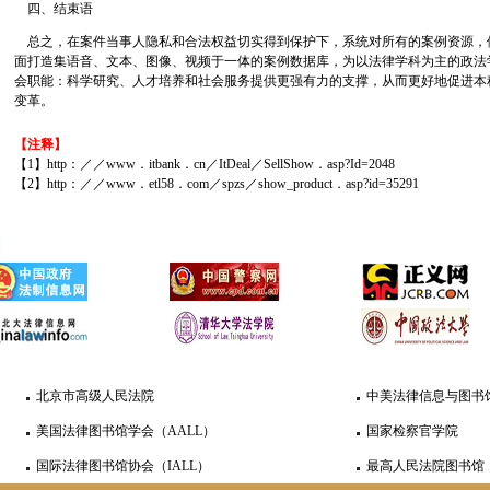
四、结束语
总之，在案件当事人隐私和合法权益切实得到保护下，系统对所有的案例资源，
面打造集语音、文本、图像、视频于一体的案例数据库，为以法律学科为主的政法
会职能：科学研究、人才培养和社会服务提供更强有力的支撑，从而更好地促进本
变革。
【注释】
【1】http：／／www．itbank．cn／ItDeal／SellShow．asp?Id=2048
【2】http：／／www．etl58．com／spzs／show_product．asp?id=35291
北京市高级人民法院
中美法律信息与图书馆
美国法律图书馆学会（AALL）
国家检察官学院
国际法律图书馆协会（IALL）
最高人民法院图书馆