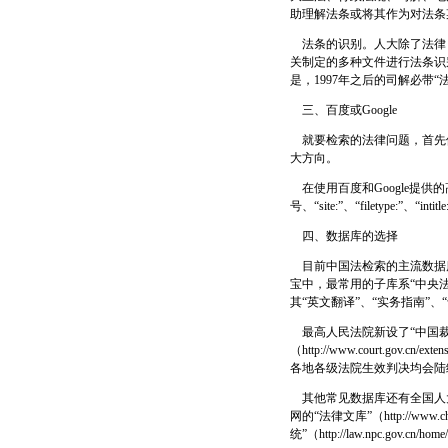
助理解法条或将其作为对法条
法条的识别。人大除了法律
关制定的多种文件进行法条识
是，1997年之后的司解必带“
三、百度或Google
就要检索的法律问题，首先使
大方向。
在使用百度和Google提供的高级检索
号、“site:”、“filetype:”、“int
四、数据库的选择
目前中国法检索的主流数据库是“北大法宝”
宝中，最常用的子库系“中央法
其“英文翻译”、“实务指南”、
最高人民法院新设了“中国裁判文书网”
（http://www.court.g
各地各级法院生效判决均会陆
其他常见数据库还有全国人大官网的“法律
网的“法律文库”（http://www.
统”（http://law.npc.gov.cn/hom