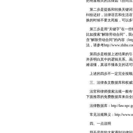
把明显相关的法律如《合同法
第二步是提炼和转换关键词
纠纷还好，法律语言和生活语言
换的时候不要太死板，可以多
第三步是用“关键字”在一些特定网
比如搜索“解除劳动合同”，我会在Goo
含“解除劳动合同”的内容（http
法，请参考http://www.zhihu.com
第四步是根据上述结果的引
并弄明白其中的逻辑关系。虽
难读懂，真读不懂条文的话可
上述的四步不一定完全按顺
三、法律条文数据库和权威
法官和律师搜索法规一般有
下面推荐的免费数据库来自全
法律数据库：http://law.npc.
常见法规释义：http://www.npc.
四、一点说明
我不是鼓励大家遇到法律问